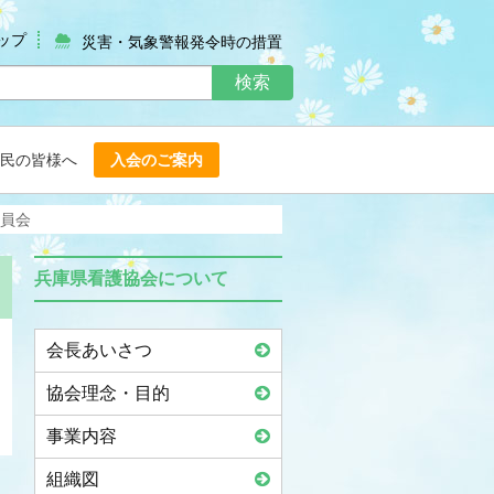
ップ
災害・気象警報発令時の措置
検索
民の皆様へ
入会のご案内
員会
兵庫県看護協会について
会長あいさつ
協会理念・目的
事業内容
組織図