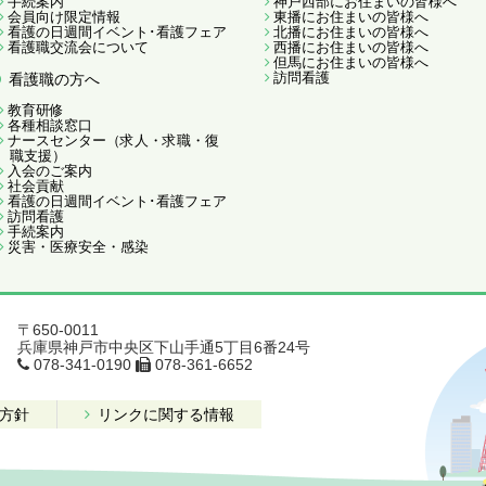
手続案内
神戸西部にお住まいの皆様へ
会員向け限定情報
東播にお住まいの皆様へ
看護の日週間イベント･看護フェア
北播にお住まいの皆様へ
看護職交流会について
西播にお住まいの皆様へ
但馬にお住まいの皆様へ
訪問看護
看護職の方へ
教育研修
各種相談窓口
ナースセンター（求人・求職・復
職支援）
入会のご案内
社会貢献
看護の日週間イベント･看護フェア
訪問看護
手続案内
災害・医療安全・感染
〒650-0011
兵庫県神戸市中央区下山手通5丁目6番24号
078-341-0190
078-361-6652
方針
リンクに関する情報