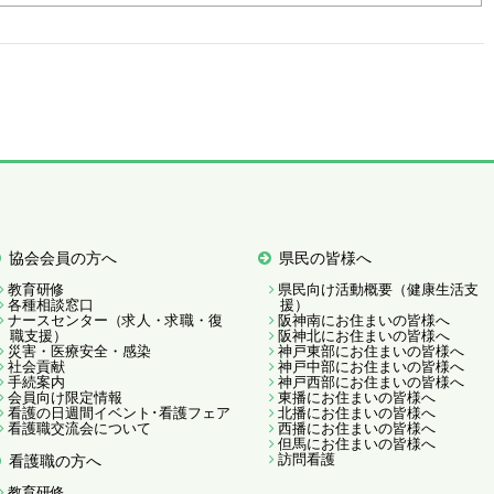
協会会員の方へ
県民の皆様へ
教育研修
県民向け活動概要（健康生活支
各種相談窓口
援）
ナースセンター（求人・求職・復
阪神南にお住まいの皆様へ
職支援）
阪神北にお住まいの皆様へ
災害・医療安全・感染
神戸東部にお住まいの皆様へ
社会貢献
神戸中部にお住まいの皆様へ
手続案内
神戸西部にお住まいの皆様へ
会員向け限定情報
東播にお住まいの皆様へ
看護の日週間イベント･看護フェア
北播にお住まいの皆様へ
看護職交流会について
西播にお住まいの皆様へ
但馬にお住まいの皆様へ
訪問看護
看護職の方へ
教育研修