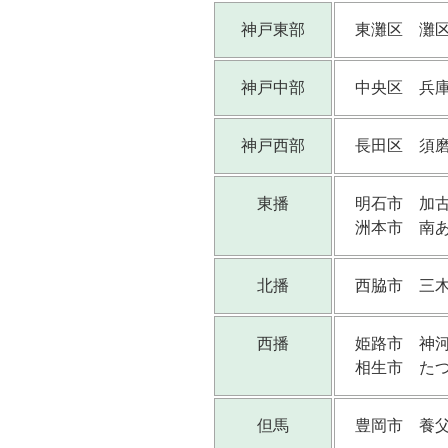
神戸東部
東灘区 灘
神戸中部
中央区 兵
神戸西部
長田区 須
東播
明石市 加
洲本市 南
北播
西脇市 三
西播
姫路市 神
相生市 た
但馬
豊岡市 養