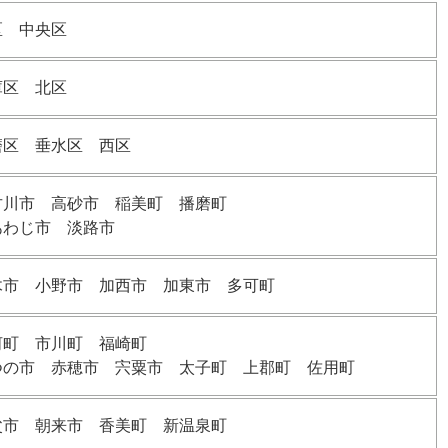
区 中央区
庫区 北区
磨区 垂水区 西区
古川市 高砂市 稲美町 播磨町
あわじ市 淡路市
木市 小野市 加西市 加東市 多可町
河町 市川町 福崎町
つの市 赤穂市 宍粟市 太子町 上郡町 佐用町
父市 朝来市 香美町 新温泉町