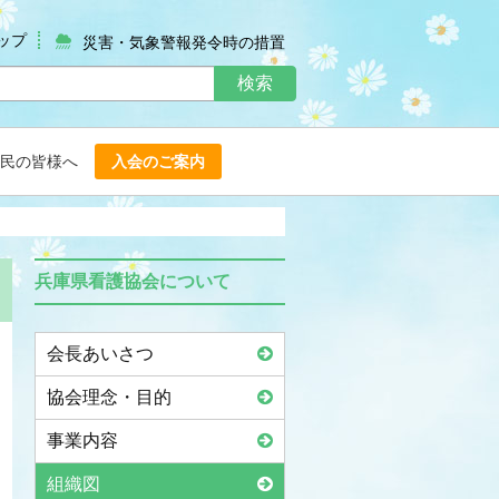
ップ
災害・気象警報発令時の措置
検索
民の皆様へ
入会のご案内
兵庫県看護協会について
会長あいさつ
協会理念・目的
事業内容
組織図