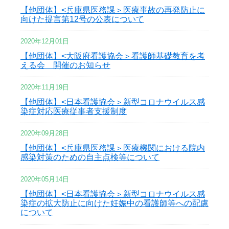
【他団体】<兵庫県医務課＞医療事故の再発防止に
向けた提言第12号の公表について
2020年12月01日
【他団体】<大阪府看護協会＞看護師基礎教育を考
える会 開催のお知らせ
2020年11月19日
【他団体】<日本看護協会＞新型コロナウイルス感
染症対応医療従事者支援制度
2020年09月28日
【他団体】<兵庫県医務課＞医療機関における院内
感染対策のための自主点検等について
2020年05月14日
【他団体】<日本看護協会＞新型コロナウイルス感
染症の拡大防止に向けた妊娠中の看護師等への配慮
について