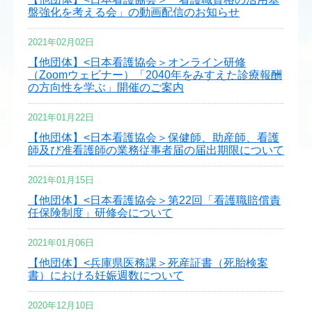
盤強化を考える会」の動画配信のお知らせ
2021年02月02日
【他団体】<日本看護協会＞オンライン研修
（Zoomウェビナー）「2040年をみすえた診療報酬
の方向性を学ぶ」開催のご案内
2021年01月22日
【他団体】<日本看護協会＞保健師、助産師、看護
師及び准看護師の業務従事者届の届出期限について
2021年01月15日
【他団体】<日本看護協会＞第22回「看護職賠償責
任保険制度」研修会について
2021年01月06日
【他団体】<兵庫県医務課＞死産証書（死胎検案
書）における妊娠週数について
2020年12月10日