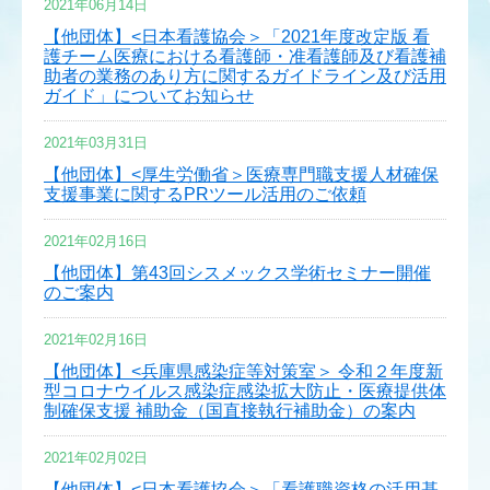
2021年06月14日
【他団体】<日本看護協会＞「2021年度改定版 看
護チーム医療における看護師・准看護師及び看護補
助者の業務のあり方に関するガイドライン及び活用
ガイド」についてお知らせ
2021年03月31日
【他団体】<厚生労働省＞医療専門職支援人材確保
支援事業に関するPRツール活用のご依頼
2021年02月16日
【他団体】第43回シスメックス学術セミナー開催
のご案内
2021年02月16日
【他団体】<兵庫県感染症等対策室＞ 令和２年度新
型コロナウイルス感染症感染拡大防止・医療提供体
制確保支援 補助金（国直接執行補助金）の案内
2021年02月02日
【他団体】<日本看護協会＞「看護職資格の活用基