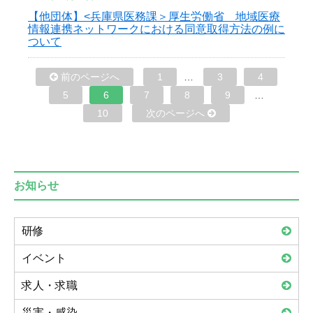
【他団体】<兵庫県医務課＞厚生労働省 地域医療
情報連携ネットワークにおける同意取得方法の例に
ついて
前のページへ
1
…
3
4
5
6
7
8
9
…
10
次のページへ
お知らせ
研修
イベント
求人・求職
災害・感染