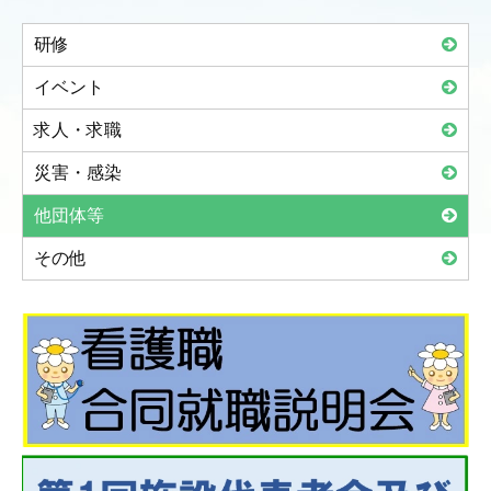
研修
イベント
求人・求職
災害・感染
他団体等
その他