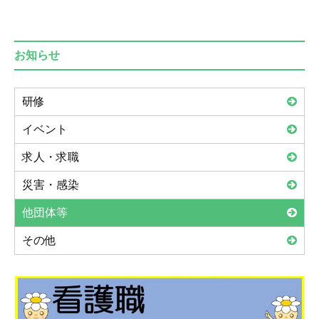
お知らせ
研修
イベント
求人・求職
災害・感染
他団体等
その他