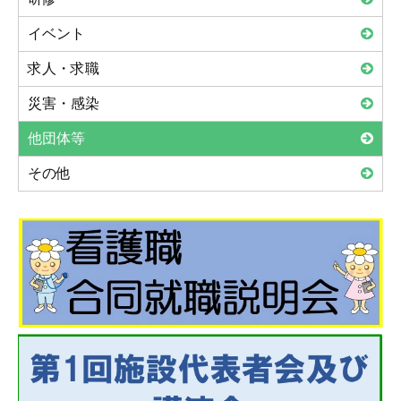
イベント
求人・求職
災害・感染
他団体等
その他