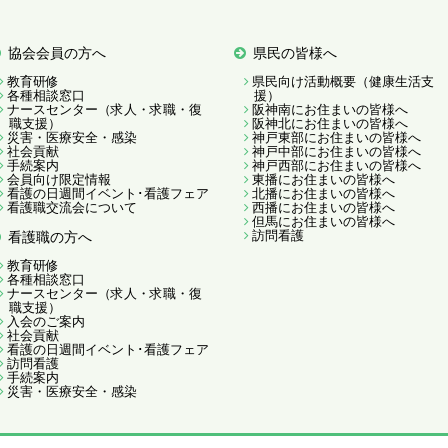
協会会員の方へ
県民の皆様へ
教育研修
県民向け活動概要（健康生活支
各種相談窓口
援）
ナースセンター（求人・求職・復
阪神南にお住まいの皆様へ
職支援）
阪神北にお住まいの皆様へ
災害・医療安全・感染
神戸東部にお住まいの皆様へ
社会貢献
神戸中部にお住まいの皆様へ
手続案内
神戸西部にお住まいの皆様へ
会員向け限定情報
東播にお住まいの皆様へ
看護の日週間イベント･看護フェア
北播にお住まいの皆様へ
看護職交流会について
西播にお住まいの皆様へ
但馬にお住まいの皆様へ
訪問看護
看護職の方へ
教育研修
各種相談窓口
ナースセンター（求人・求職・復
職支援）
入会のご案内
社会貢献
看護の日週間イベント･看護フェア
訪問看護
手続案内
災害・医療安全・感染