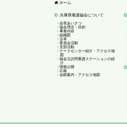
ホーム
兵庫県看護協会について
会長あいさつ
協会理念・目的
事業内容
組織図
沿革
委員会活動
支部活動
ナースセンター紹介・アクセス地
図
協会立訪問看護ステーションの紹
介
情報公開
広報
会館案内・アクセス地図